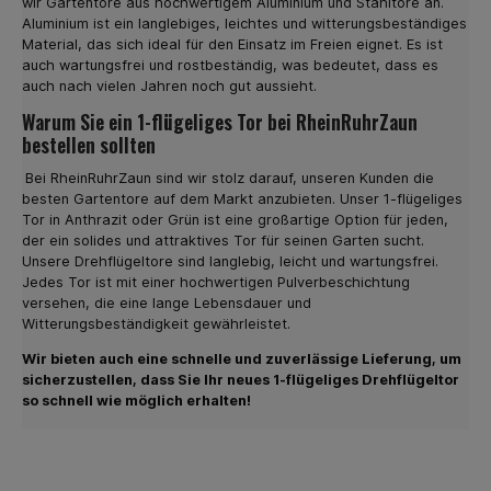
wir Gartentore aus hochwertigem Aluminium und Stahltore an.
Entscheiden Sie sich heute für einen hochwertigen
Aluminium ist ein langlebiges, leichtes und witterungsbeständiges
Doppelstabmattenzaun
Material, das sich ideal für den Einsatz im Freien eignet. Es ist
auch wartungsfrei und rostbeständig, was bedeutet, dass es
auch nach vielen Jahren noch gut aussieht.
Warum Sie ein 1-flügeliges Tor bei RheinRuhrZaun
bestellen sollten
Bei RheinRuhrZaun sind wir stolz darauf, unseren Kunden die
besten Gartentore auf dem Markt anzubieten. Unser 1-flügeliges
Tor in Anthrazit oder Grün ist eine großartige Option für jeden,
der ein solides und attraktives Tor für seinen Garten sucht.
Unsere Drehflügeltore sind langlebig, leicht und wartungsfrei.
Jedes Tor ist mit einer hochwertigen Pulverbeschichtung
versehen, die eine lange Lebensdauer und
Witterungsbeständigkeit gewährleistet.
Wir bieten auch eine schnelle und zuverlässige Lieferung, um
sicherzustellen, dass Sie Ihr neues 1-flügeliges Drehflügeltor
so schnell wie möglich erhalten!