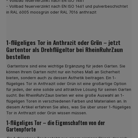
- Vollbad feuerverzinkt nach EN ISO 1461
installieren Sie die Doppelstabmatten auf einfache
- Vollbad feuerverzinkt nach EN ISO 1461 und pulverbeschichtet
Weise. Darum lohnt es sich, Zaunmatten in Grün zu
in RAL 6005 moosgrün oder RAL 7016 anthrazit
kaufen Grün ist die Farbe der Natur. Somit passt ein
Zaun in Grün immer zum vorherrschenden Ambiente.
Hinzu kommt, dass viele Gemeinden eine einheitliche
Farbgebung wünschen. Es kann sich dabei um Grün oder
auch um Zaunmatten in Anthrazit handeln. Bei uns kaufen
1-flügeliges Tor in Anthrazit oder Grün – jetzt
Sie beide Varianten und können sich leicht für eine der
Gartentor als Drehflügeltor bei RheinRuhrZaun
beiden Optionen entscheiden. Dabei steht es Ihnen frei,
sich für eine bestimmte Höhe der Zaun-Matten zu
bestellen
entscheiden. Bei uns kaufen Sie Zaunmatten zwischen
630 und 2030 mm Höhe. Ein weiteres, wichtiges Detail ist
Gartentore sind eine wichtige Ergänzung für jeden Garten. Sie
die Drahtstärke. In unserem Shop sind
können Ihrem Garten nicht nur ein hohes Maß an Sicherheit
Doppelstabmatten in zwei Varianten erhältlich: 6-5-6 und
bieten, sondern auch zu dessen Ästhetik beitragen. Ein 1-
8-6-8. Sie wählen also die Zaun Matten für Ihre
flügeliges Tor in Anthrazit oder Grün ist eine großartige Option
individuellen Bedürfnisse aus. Günstig Zaunmatten in
für jeden, der eine solide und attraktive Lösung für seinen Garten
Anthrazit online kaufen Zaunmatten sind eine sinnvolle
sucht. Bei RheinRuhrZaun bieten wir eine große Auswahl an 1-
Investition in die Zukunft. Einmal aufgebaut, verbleibt der
flügeligen Toren in verschiedenen Farben und Materialien an. In
Zaun für die nächsten Jahre an Ort und Stelle. Sie
diesem Artikel erfahren Sie alles, was Sie über unser 1-flügeliges
genießen zum einen hohe Sicherheit vor unerwünschten
Tor in Anthrazit oder Grün wissen müssen.
Gästen, zum anderen haben Sie keine weiteren Kosten
zu erwarten. Das moderne und gleichzeitig elegante
1-flügeliges Tor – die Eigenschaften von der
Design unsere Doppelstabmatten wirkt ansprechend
Gartenpforte
schön und passt zum Stil Ihres Hauses. Sie bestellen je
nach Größe Ihres Grundstücks die Anzahl der