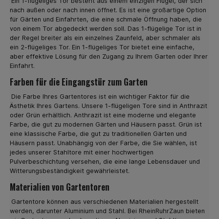
Ein 1-flügeliges Tor besteht aus einem einzigen Flügel, der sich
gewünschten Zaunmatten in der Farbe Grün oder
nach außen oder nach innen öffnet. Es ist eine großartige Option
Anthrazit. Viele unserer Kunden sind über das sehr gute
für Gärten und Einfahrten, die eine schmale Öffnung haben, die
Preis- Leistungsverhältnis unserer Doppelstabmatten
von einem Tor abgedeckt werden soll. Das 1-flügelige Tor ist in
zufrieden. Als Beispiel sei die Premiumvariante von 6-5-6
der Regel breiter als ein einzelnes Zaunfeld, aber schmaler als
genannt. Hier haben die Zaun Matten eine
ein 2-flügeliges Tor. Ein 1-flügeliges Tor bietet eine einfache,
Maschenweite von 5 x 20 cm, die waagerechten Stäbe
aber effektive Lösung für den Zugang zu Ihrem Garten oder Ihrer
sind 2 x6 mm, senkrecht 5 mm. Die einzelne
Einfahrt.
Zaunfeldlänge beträgt hier 251 cm.Unsere
Doppelstabmatten in Grün oder Anthrazit eignen sich
Farben für die Eingangstür zum Garten
sowohl für private als auch gewerbliche Grundstücke
sowie Industriebetrieben. Die massive Ausführung
Die Farbe Ihres Gartentores ist ein wichtiger Faktor für die
hinterlässt einen soliden Eindruck und verschafft Ihnen
Ästhetik Ihres Gartens. Unsere 1-flügeligen Tore sind in Anthrazit
die gewünschte Sicherheit. Zaunmatten in Profi-Qualität
oder Grün erhältlich. Anthrazit ist eine moderne und elegante
günstig online kaufen Im Industrie- und Gewerbebereich
Farbe, die gut zu modernen Gärten und Häusern passt. Grün ist
werden meist stärkere Zaunmatten benötigt. Hier bietet
eine klassische Farbe, die gut zu traditionellen Gärten und
wir geschweißte Zaunmatten in Profi Qualität an, die
Häusern passt. Unabhängig von der Farbe, die Sie wählen, ist
nach der Norm EN 10223-7 gefertigt sind und aus
jedes unserer Stahltore mit einer hochwertigen
feuerverzinkten Drähten bestehen. Diese Modelle
Pulverbeschichtung versehen, die eine lange Lebensdauer und
haben eine Stabstärke von 2 x 8 mm waagerecht und
Witterungsbeständigkeit gewährleistet.
senkrecht von 6 mm. Die Maschenweite dieser
Zaunmatten in Anthrazit betragen ebenfalls 5 x 20 cm mit
Materialien von Gartentoren
einer Zaunfeldlänge von 251 cm.Die flexiblen
Einsatzmöglichkeiten und hochwertige Qualität machen
Gartentore können aus verschiedenen Materialien hergestellt
diese Doppelstabmatten zu einem der Bestseller in
werden, darunter Aluminium und Stahl. Bei RheinRuhrZaun bieten
unserem Online Shop für Zäune und Komplett-Sets.