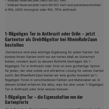
- Vollbad feuerverzinkt nach EN ISO 1461
installieren Sie die Doppelstabmatten auf einfache
- Vollbad feuerverzinkt nach EN ISO 1461 und pulverbeschichtet
Weise. Darum lohnt es sich, Zaunmatten in Grün zu
in RAL 6005 moosgrün oder RAL 7016 anthrazit
kaufen Grün ist die Farbe der Natur. Somit passt ein
Zaun in Grün immer zum vorherrschenden Ambiente.
Hinzu kommt, dass viele Gemeinden eine einheitliche
Farbgebung wünschen. Es kann sich dabei um Grün oder
auch um Zaunmatten in Anthrazit handeln. Bei uns kaufen
1-flügeliges Tor in Anthrazit oder Grün – jetzt
Sie beide Varianten und können sich leicht für eine der
Gartentor als Drehflügeltor bei RheinRuhrZaun
beiden Optionen entscheiden. Dabei steht es Ihnen frei,
sich für eine bestimmte Höhe der Zaun-Matten zu
bestellen
entscheiden. Bei uns kaufen Sie Zaunmatten zwischen
630 und 2030 mm Höhe. Ein weiteres, wichtiges Detail ist
Gartentore sind eine wichtige Ergänzung für jeden Garten. Sie
die Drahtstärke. In unserem Shop sind
können Ihrem Garten nicht nur ein hohes Maß an Sicherheit
Doppelstabmatten in zwei Varianten erhältlich: 6-5-6 und
bieten, sondern auch zu dessen Ästhetik beitragen. Ein 1-
8-6-8. Sie wählen also die Zaun Matten für Ihre
flügeliges Tor in Anthrazit oder Grün ist eine großartige Option
individuellen Bedürfnisse aus. Günstig Zaunmatten in
für jeden, der eine solide und attraktive Lösung für seinen Garten
Anthrazit online kaufen Zaunmatten sind eine sinnvolle
sucht. Bei RheinRuhrZaun bieten wir eine große Auswahl an 1-
Investition in die Zukunft. Einmal aufgebaut, verbleibt der
flügeligen Toren in verschiedenen Farben und Materialien an. In
Zaun für die nächsten Jahre an Ort und Stelle. Sie
diesem Artikel erfahren Sie alles, was Sie über unser 1-flügeliges
genießen zum einen hohe Sicherheit vor unerwünschten
Tor in Anthrazit oder Grün wissen müssen.
Gästen, zum anderen haben Sie keine weiteren Kosten
zu erwarten. Das moderne und gleichzeitig elegante
1-flügeliges Tor – die Eigenschaften von der
Design unsere Doppelstabmatten wirkt ansprechend
Gartenpforte
schön und passt zum Stil Ihres Hauses. Sie bestellen je
nach Größe Ihres Grundstücks die Anzahl der