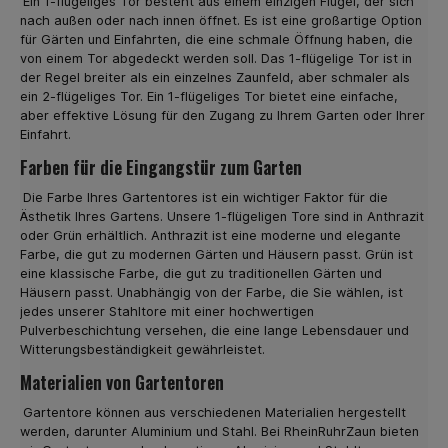
Ein 1-flügeliges Tor besteht aus einem einzigen Flügel, der sich
gewünschten Zaunmatten in der Farbe Grün oder
nach außen oder nach innen öffnet. Es ist eine großartige Option
Anthrazit. Viele unserer Kunden sind über das sehr gute
für Gärten und Einfahrten, die eine schmale Öffnung haben, die
Preis- Leistungsverhältnis unserer Doppelstabmatten
von einem Tor abgedeckt werden soll. Das 1-flügelige Tor ist in
zufrieden. Als Beispiel sei die Premiumvariante von 6-5-6
der Regel breiter als ein einzelnes Zaunfeld, aber schmaler als
genannt. Hier haben die Zaun Matten eine
ein 2-flügeliges Tor. Ein 1-flügeliges Tor bietet eine einfache,
Maschenweite von 5 x 20 cm, die waagerechten Stäbe
aber effektive Lösung für den Zugang zu Ihrem Garten oder Ihrer
sind 2 x6 mm, senkrecht 5 mm. Die einzelne
Einfahrt.
Zaunfeldlänge beträgt hier 251 cm.Unsere
Doppelstabmatten in Grün oder Anthrazit eignen sich
Farben für die Eingangstür zum Garten
sowohl für private als auch gewerbliche Grundstücke
sowie Industriebetrieben. Die massive Ausführung
Die Farbe Ihres Gartentores ist ein wichtiger Faktor für die
hinterlässt einen soliden Eindruck und verschafft Ihnen
Ästhetik Ihres Gartens. Unsere 1-flügeligen Tore sind in Anthrazit
die gewünschte Sicherheit. Zaunmatten in Profi-Qualität
oder Grün erhältlich. Anthrazit ist eine moderne und elegante
günstig online kaufen Im Industrie- und Gewerbebereich
Farbe, die gut zu modernen Gärten und Häusern passt. Grün ist
werden meist stärkere Zaunmatten benötigt. Hier bietet
eine klassische Farbe, die gut zu traditionellen Gärten und
wir geschweißte Zaunmatten in Profi Qualität an, die
Häusern passt. Unabhängig von der Farbe, die Sie wählen, ist
nach der Norm EN 10223-7 gefertigt sind und aus
jedes unserer Stahltore mit einer hochwertigen
feuerverzinkten Drähten bestehen. Diese Modelle
Pulverbeschichtung versehen, die eine lange Lebensdauer und
haben eine Stabstärke von 2 x 8 mm waagerecht und
Witterungsbeständigkeit gewährleistet.
senkrecht von 6 mm. Die Maschenweite dieser
Zaunmatten in Anthrazit betragen ebenfalls 5 x 20 cm mit
Materialien von Gartentoren
einer Zaunfeldlänge von 251 cm.Die flexiblen
Einsatzmöglichkeiten und hochwertige Qualität machen
Gartentore können aus verschiedenen Materialien hergestellt
diese Doppelstabmatten zu einem der Bestseller in
werden, darunter Aluminium und Stahl. Bei RheinRuhrZaun bieten
unserem Online Shop für Zäune und Komplett-Sets.