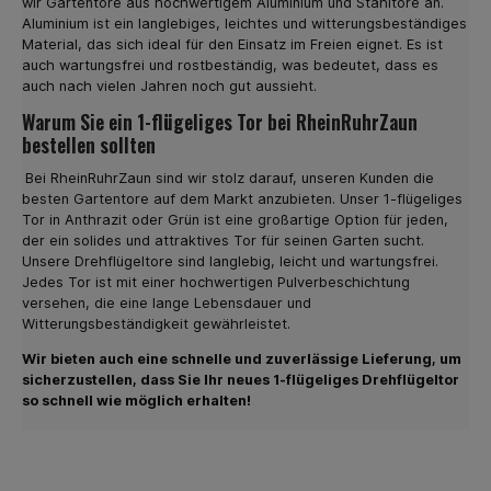
wir Gartentore aus hochwertigem Aluminium und Stahltore an.
Entscheiden Sie sich heute für einen hochwertigen
Aluminium ist ein langlebiges, leichtes und witterungsbeständiges
Doppelstabmattenzaun
Material, das sich ideal für den Einsatz im Freien eignet. Es ist
auch wartungsfrei und rostbeständig, was bedeutet, dass es
auch nach vielen Jahren noch gut aussieht.
Warum Sie ein 1-flügeliges Tor bei RheinRuhrZaun
bestellen sollten
Bei RheinRuhrZaun sind wir stolz darauf, unseren Kunden die
besten Gartentore auf dem Markt anzubieten. Unser 1-flügeliges
Tor in Anthrazit oder Grün ist eine großartige Option für jeden,
der ein solides und attraktives Tor für seinen Garten sucht.
Unsere Drehflügeltore sind langlebig, leicht und wartungsfrei.
Jedes Tor ist mit einer hochwertigen Pulverbeschichtung
versehen, die eine lange Lebensdauer und
Witterungsbeständigkeit gewährleistet.
Wir bieten auch eine schnelle und zuverlässige Lieferung, um
sicherzustellen, dass Sie Ihr neues 1-flügeliges Drehflügeltor
so schnell wie möglich erhalten!