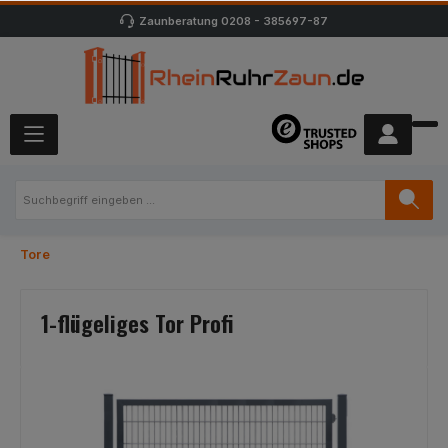
Zaunberatung
0208 - 385697-87
Tore
1-flügeliges Tor Profi