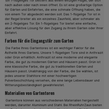
Ein 1-flügeliges Tor besteht aus einem einzigen Flügel, der sich
gewünschten Zaunmatten in der Farbe Grün oder
nach außen oder nach innen öffnet. Es ist eine großartige Option
Anthrazit. Viele unserer Kunden sind über das sehr gute
für Gärten und Einfahrten, die eine schmale Öffnung haben, die
Preis- Leistungsverhältnis unserer Doppelstabmatten
von einem Tor abgedeckt werden soll. Das 1-flügelige Tor ist in
zufrieden. Als Beispiel sei die Premiumvariante von 6-5-6
der Regel breiter als ein einzelnes Zaunfeld, aber schmaler als
genannt. Hier haben die Zaun Matten eine
ein 2-flügeliges Tor. Ein 1-flügeliges Tor bietet eine einfache,
Maschenweite von 5 x 20 cm, die waagerechten Stäbe
aber effektive Lösung für den Zugang zu Ihrem Garten oder Ihrer
sind 2 x6 mm, senkrecht 5 mm. Die einzelne
Einfahrt.
Zaunfeldlänge beträgt hier 251 cm.Unsere
Doppelstabmatten in Grün oder Anthrazit eignen sich
Farben für die Eingangstür zum Garten
sowohl für private als auch gewerbliche Grundstücke
sowie Industriebetrieben. Die massive Ausführung
Die Farbe Ihres Gartentores ist ein wichtiger Faktor für die
hinterlässt einen soliden Eindruck und verschafft Ihnen
Ästhetik Ihres Gartens. Unsere 1-flügeligen Tore sind in Anthrazit
die gewünschte Sicherheit. Zaunmatten in Profi-Qualität
oder Grün erhältlich. Anthrazit ist eine moderne und elegante
günstig online kaufen Im Industrie- und Gewerbebereich
Farbe, die gut zu modernen Gärten und Häusern passt. Grün ist
werden meist stärkere Zaunmatten benötigt. Hier bietet
eine klassische Farbe, die gut zu traditionellen Gärten und
wir geschweißte Zaunmatten in Profi Qualität an, die
Häusern passt. Unabhängig von der Farbe, die Sie wählen, ist
nach der Norm EN 10223-7 gefertigt sind und aus
jedes unserer Stahltore mit einer hochwertigen
feuerverzinkten Drähten bestehen. Diese Modelle
Pulverbeschichtung versehen, die eine lange Lebensdauer und
haben eine Stabstärke von 2 x 8 mm waagerecht und
Witterungsbeständigkeit gewährleistet.
senkrecht von 6 mm. Die Maschenweite dieser
Zaunmatten in Anthrazit betragen ebenfalls 5 x 20 cm mit
Materialien von Gartentoren
einer Zaunfeldlänge von 251 cm.Die flexiblen
Einsatzmöglichkeiten und hochwertige Qualität machen
Gartentore können aus verschiedenen Materialien hergestellt
diese Doppelstabmatten zu einem der Bestseller in
werden, darunter Aluminium und Stahl. Bei RheinRuhrZaun bieten
unserem Online Shop für Zäune und Komplett-Sets.