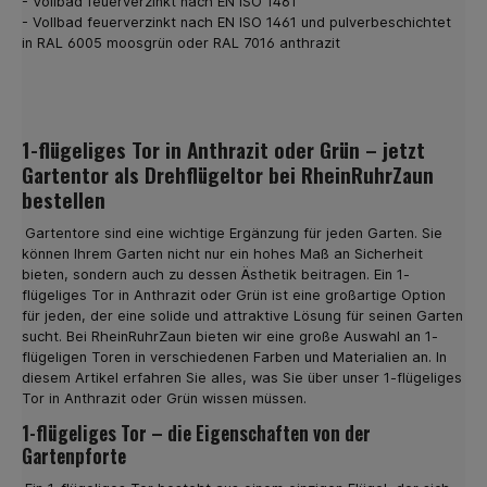
- Vollbad feuerverzinkt nach EN ISO 1461
installieren Sie die Doppelstabmatten auf einfache
- Vollbad feuerverzinkt nach EN ISO 1461 und pulverbeschichtet
Weise. Darum lohnt es sich, Zaunmatten in Grün zu
in RAL 6005 moosgrün oder RAL 7016 anthrazit
kaufen Grün ist die Farbe der Natur. Somit passt ein
Zaun in Grün immer zum vorherrschenden Ambiente.
Hinzu kommt, dass viele Gemeinden eine einheitliche
Farbgebung wünschen. Es kann sich dabei um Grün oder
auch um Zaunmatten in Anthrazit handeln. Bei uns kaufen
1-flügeliges Tor in Anthrazit oder Grün – jetzt
Sie beide Varianten und können sich leicht für eine der
Gartentor als Drehflügeltor bei RheinRuhrZaun
beiden Optionen entscheiden. Dabei steht es Ihnen frei,
sich für eine bestimmte Höhe der Zaun-Matten zu
bestellen
entscheiden. Bei uns kaufen Sie Zaunmatten zwischen
630 und 2030 mm Höhe. Ein weiteres, wichtiges Detail ist
Gartentore sind eine wichtige Ergänzung für jeden Garten. Sie
die Drahtstärke. In unserem Shop sind
können Ihrem Garten nicht nur ein hohes Maß an Sicherheit
Doppelstabmatten in zwei Varianten erhältlich: 6-5-6 und
bieten, sondern auch zu dessen Ästhetik beitragen. Ein 1-
8-6-8. Sie wählen also die Zaun Matten für Ihre
flügeliges Tor in Anthrazit oder Grün ist eine großartige Option
individuellen Bedürfnisse aus. Günstig Zaunmatten in
für jeden, der eine solide und attraktive Lösung für seinen Garten
Anthrazit online kaufen Zaunmatten sind eine sinnvolle
sucht. Bei RheinRuhrZaun bieten wir eine große Auswahl an 1-
Investition in die Zukunft. Einmal aufgebaut, verbleibt der
flügeligen Toren in verschiedenen Farben und Materialien an. In
Zaun für die nächsten Jahre an Ort und Stelle. Sie
diesem Artikel erfahren Sie alles, was Sie über unser 1-flügeliges
genießen zum einen hohe Sicherheit vor unerwünschten
Tor in Anthrazit oder Grün wissen müssen.
Gästen, zum anderen haben Sie keine weiteren Kosten
zu erwarten. Das moderne und gleichzeitig elegante
1-flügeliges Tor – die Eigenschaften von der
Design unsere Doppelstabmatten wirkt ansprechend
Gartenpforte
schön und passt zum Stil Ihres Hauses. Sie bestellen je
nach Größe Ihres Grundstücks die Anzahl der