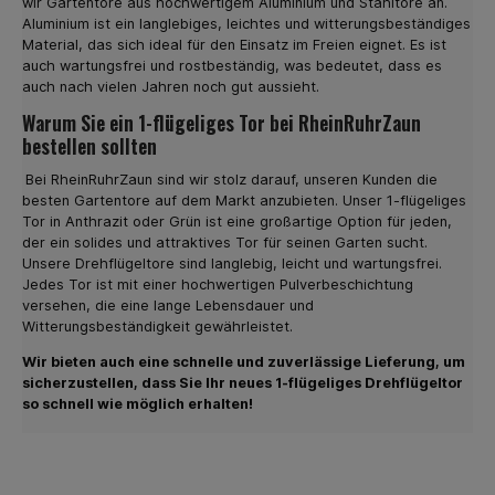
wir Gartentore aus hochwertigem Aluminium und Stahltore an.
Entscheiden Sie sich heute für einen hochwertigen
Aluminium ist ein langlebiges, leichtes und witterungsbeständiges
Doppelstabmattenzaun
Material, das sich ideal für den Einsatz im Freien eignet. Es ist
auch wartungsfrei und rostbeständig, was bedeutet, dass es
auch nach vielen Jahren noch gut aussieht.
Warum Sie ein 1-flügeliges Tor bei RheinRuhrZaun
bestellen sollten
Bei RheinRuhrZaun sind wir stolz darauf, unseren Kunden die
besten Gartentore auf dem Markt anzubieten. Unser 1-flügeliges
Tor in Anthrazit oder Grün ist eine großartige Option für jeden,
der ein solides und attraktives Tor für seinen Garten sucht.
Unsere Drehflügeltore sind langlebig, leicht und wartungsfrei.
Jedes Tor ist mit einer hochwertigen Pulverbeschichtung
versehen, die eine lange Lebensdauer und
Witterungsbeständigkeit gewährleistet.
Wir bieten auch eine schnelle und zuverlässige Lieferung, um
sicherzustellen, dass Sie Ihr neues 1-flügeliges Drehflügeltor
so schnell wie möglich erhalten!