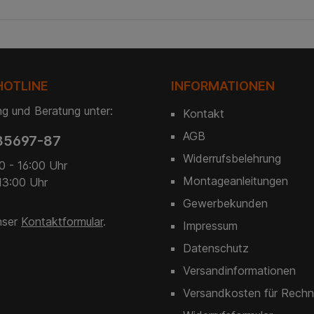
in zwei
6-5-6 und
lso die
Ihre
isse aus.
en in
kaufen
HOTLINE
INFORMATIONEN
 eine
 in die
g und Beratung unter:
Kontakt
gebaut,
für die
AGB
85697-87
Ort und
en zum
Widerrufsbelehrung
0 - 16:00 Uhr
eit vor
en, zum
Montageanleitungen
13:00 Uhr
 keine
Gewerbekunden
rwarten.
ichzeitig
nser
Kontaktformular
.
Impressum
unsere
 wirkt
Datenschutz
nd passt
es. Sie
Versandinformationen
öße Ihres
Versandkosten für Rechn
ahl der
tten in