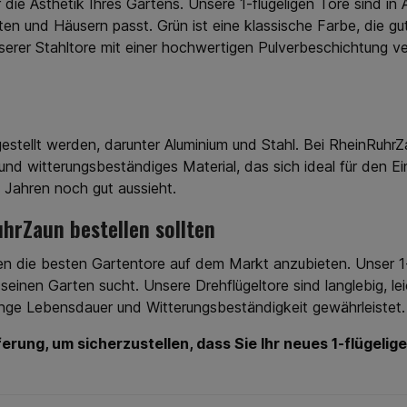
 die Ästhetik Ihres Gartens. Unsere 1-flügeligen Tore sind in An
n auf
um lohnt
 und Häusern passt. Grün ist eine klassische Farbe, die gut
n Grün zu
nserer Stahltore mit einer hochwertigen Pulverbeschichtung v
Farbe der
n Zaun in
um
biente.
 viele
eitliche
estellt werden, darunter Aluminium und Stahl. Bei RheinRuhr
en. Es
s und witterungsbeständiges Material, das sich ideal für den E
Grün oder
en in
 Jahren noch gut aussieht.
Bei uns
rianten
uhrZaun bestellen sollten
t für eine
onen
n die besten Gartentore auf dem Markt anzubieten. Unser 1-fl
steht es
r eine
 seinen Garten sucht. Unsere Drehflügeltore sind langlebig, le
r Zaun-
ange Lebensdauer und Witterungsbeständigkeit gewährleistet.
en. Bei
nmatten
erung, um sicherzustellen, dass Sie Ihr neues 1-flügelige
2030 mm
wichtiges
tärke. In
ind