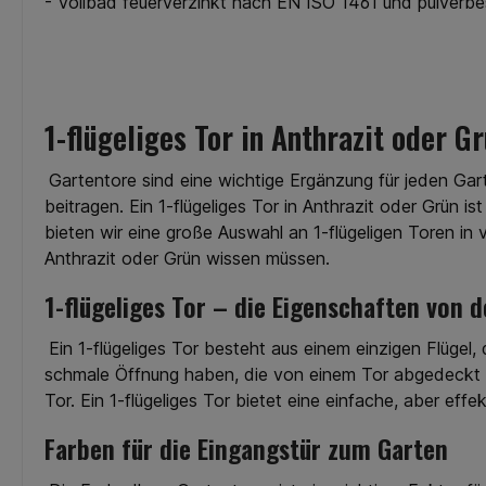
- Vollbad feuerverzinkt nach EN ISO 1461 und pulverb
Shop von RheinRuhrZaun.de
Auswahl von
Unsere modernen
Doppelstabmatten i
Doppelstabmatten sind aus
Shop von RheinRuhr
feuerverzinktem Draht
Unsere moder
gefertigt. Wählen Sie
Doppelstabmatten s
Zaunmatten in Grün oder in
feuerverzinktem 
Anthrazit aus unserem
gefertigt. Wähle
1-flügeliges Tor in Anthrazit oder G
Sortiment. Für eine lange
Zaunmatten in Grün 
Lebensdauer und
Anthrazit aus un
ansprechende Optik sind alle
Sortiment. Für ein
Gartentore sind eine wichtige Ergänzung für jeden Gar
Elemente mit einem
Lebensdauer 
beitragen. Ein 1-flügeliges Tor in Anthrazit oder Grün i
Spezialpulver doppelt
ansprechende Optik s
bieten wir eine große Auswahl an 1-flügeligen Toren in v
beschichtet. So sieht Ihr Zaun
Elemente mit e
auch nach vielen Jahren und
Spezialpulver do
Anthrazit oder Grün wissen müssen.
allen Witterungsbedingungen
beschichtet. So sieht
gut aus. Ferner profitieren Sie
auch nach vielen Ja
1-flügeliges Tor – die Eigenschaften von 
bei unseren Zaun-Matten von
allen Witterungsbed
einer starken Ausführung,
gut aus. Ferner profit
Ein 1-flügeliges Tor besteht aus einem einzigen Flügel,
hochwertigen Materialien und
bei unseren Zaun-Ma
einer professionellen
einer starken Ausf
schmale Öffnung haben, die von einem Tor abgedeckt werd
Verarbeitung. Dank des
hochwertigen Materia
Tor. Ein 1-flügeliges Tor bietet eine einfache, aber eff
montagefreundlichen
einer profession
Konzepts installieren Sie die
Verarbeitung. Da
Farben für die Eingangstür zum Garten
Doppelstabmatten auf
montagefreundli
einfache Weise. Darum lohnt
Konzepts installieren