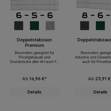
Doppelstabzaun
Doppelstabzaun
Premium
Besonders geeignet für
Besonders geeign
Privatgebäude und
Industrie und Gewer
Grundstücke aller Art auch für
auch für Privatbe
Industrie geeignet Ihre
geeignet Doppelsta
Vorteile:sehr gutes Preis /
aun Profi 8-6-8 m
Leistungsverhältnismontagefr
geschweißt nach EN
Ab
16,96 €*
Ab
23,91 €
eundlichlanglebigformschönst
aus feuerverzinkten
ändig lagerndbeste
(VD) nach EN 10244-
Materialien starke
Zinkschicht 40 gr/m²
Details
Details
AusführungDoppelstabmatten
SPEZIALPULVER do
zaun Premium 6-5-6 mmZäune
pulverbeschichtetSt
geschweißt nach EN 10223-7
waagrecht 2 x 8
aus feuerverzinkten Drähten
senkrecht 6 m
(VD) nach EN 10244-2 (min.
Zaunfeldlänge je 