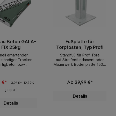
au Beton GALA-
Fußplatte für
FIX 25kg
Torpfosten, Typ Profi
nell erhärtender,
Standfuß für Profi Tore
eständiger Trocken-
auf Streifenfundament oder
rtigbeton bzw.
Mauerwerk Bodenplatte 150 x
ebeton, Ruck Zuck
150 mm, für 80 x 80 mm
mischen verarbeitbar
Torpfosten
r Arbeiten rund um den
0 €*
Ab
29,99 €*
n: zum Setzen von
13,99 €*
(12.79%
ten, TorenNach ca. 1
gespart)
egehbar, nach ca. 24
Details
Stunden
arFrostbeständig und
Details
standsfähig gegen
sche Einwirkungen25
o Sack Hinweis zur