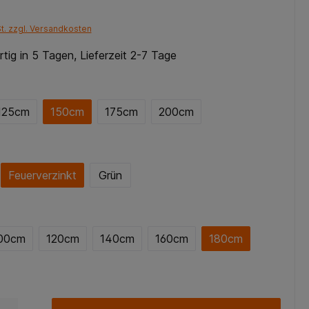
St. zzgl. Versandkosten
tig in 5 Tagen, Lieferzeit 2-7 Tage
125cm
150cm
175cm
200cm
Feuerverzinkt
Grün
00cm
120cm
140cm
160cm
180cm