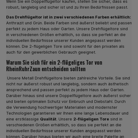
Wenn Sie ein Doppelflügeltor kaufen, stellen Sie sicher, dass es
robust, langlebig und sicher ist und zu Ihren Bedürfnissen passt.
Das Drehflügeltor ist in zwei verschiedenen Farben erhältlich:
Anthrazit und Grün. Beide Farben sind äußerst beliebt und passen
perfekt zu jedem Haus oder Garten. Unsere Drehflügeltore sind
in verschiedenen Größen erhältlich, so dass sie perfekt an die
individuellen Bedürfnisse unserer Kunden angepasst werden
können. Die 2-flügeligen Tore sind sowohl für den privaten als
auch für den gewerblichen Gebrauch geeignet.
Warum Sie sich für ein 2-flügeliges Tor von
RheinRuhrZaun entscheiden sollten
Unsere Metall Drehflügeltore bieten zahlreiche Vorteile. Sie sind
nicht nur äußerst robust und langlebig, sondern auch ästhetisch
ansprechend und passen perfekt zu jedem Haus oder Garten.
Darüber hinaus sind unsere Doppelflügeltore auch äußerst sicher
und bieten optimalen Schutz vor Einbruch und Diebstahl. Durch
die Verwendung hochwertiger Materialien und modernster
Technologien garantieren wir Ihnen eine lange Lebensdauer und
eine erstklassige
Qualität
. Unsere
2-flügeligen Tore
sind in
verschiedenen Größen erhältlich, so dass sie perfekt an die
individuellen Bedürfnisse unserer Kunden angepasst werden
können. Darüber hinaus bieten wir auch eine breite Palette an