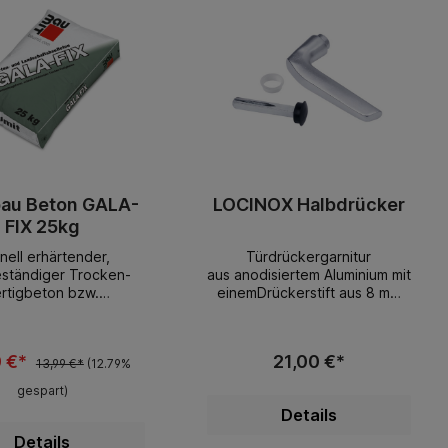
au Beton GALA-
LOCINOX Halbdrücker
FIX 25kg
nell erhärtender,
Türdrückergarnitur
eständiger Trocken-
aus anodisiertem Aluminium mit
rtigbeton bzw.
einemDrückerstift aus 8 mm
ebeton, Ruck Zuck
vierkant. Die Länge des
mischen verarbeitbar
Drückers beträgt 120mm
r Arbeiten rund um den
Lieferumfang: 1 x
0 €*
21,00 €*
n: zum Setzen von
13,99 €*
(12.79%
Drückergarnitur mit
ten, TorenNach ca. 1
Blindstopfen
gespart)
egehbar, nach ca. 24
Details
Stunden
arFrostbeständig und
Details