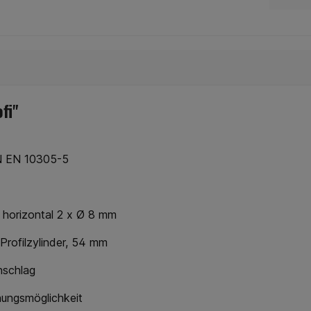
40 x 4 mm x gewählte Länge
wider
mechani
kg pr
Marke / 
schn
gewähr
Schnell
eine
fi"
Marken
werden.
is
Spezifik
DI
IN EN 10305-5
Fe
Abbin
Einsatzz
Preis 
 horizontal 2 x Ø 8 mm
gleich
relevan
Profilzylinder, 54 mm
nschlag
nungsmöglichkeit