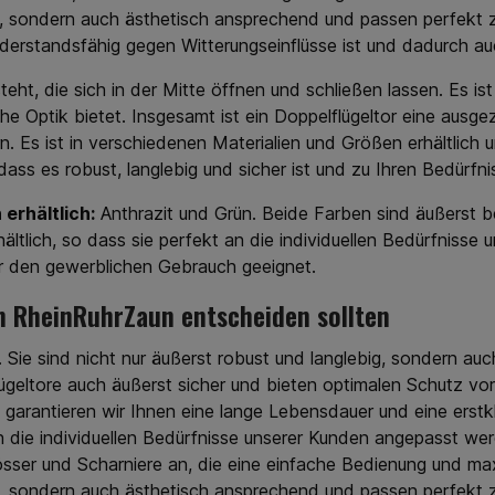
ig, sondern auch ästhetisch ansprechend und passen perfekt
derstandsfähig gegen Witterungseinflüsse ist und dadurch a
steht, die sich in der Mitte öffnen und schließen lassen. Es i
che Optik bietet. Insgesamt ist ein Doppelflügeltor eine ausg
rn. Es ist in verschiedenen Materialien und Größen erhältlic
 dass es robust, langlebig und sicher ist und zu Ihren Bedürfni
erhältlich:
Anthrazit und Grün. Beide Farben sind äußerst b
ältlich, so dass sie perfekt an die individuellen Bedürfniss
für den gewerblichen Gebrauch geeignet.
on RheinRuhrZaun entscheiden sollten
e. Sie sind nicht nur äußerst robust und langlebig, sondern 
ügeltore auch äußerst sicher und bieten optimalen Schutz vo
garantieren wir Ihnen eine lange Lebensdauer und eine erstk
n die individuellen Bedürfnisse unserer Kunden angepasst wer
lösser und Scharniere an, die eine einfache Bedienung und ma
ig, sondern auch ästhetisch ansprechend und passen perfekt 