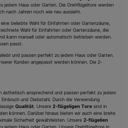
 zu jedem Haus oder Garten. Die Drehflügeltore werden
uch nach Jahren noch wie neu aussieht.
st eine beliebte Wahl für Einfahrten oder Gartenzäune,
ezeichnete Wahl für Einfahrten oder Gartenzäune, die
h und kann manuell oder automatisch betrieben werden.
ssen passt.
eliebt und passen perfekt zu jedem Haus oder Garten.
e unserer Kunden angepasst werden können. Die 2-
auch ästhetisch ansprechend und passen perfekt zu jedem
r Einbruch und Diebstahl. Durch die Verwendung
lassige
Qualität
. Unsere
2-flügeligen Tore
sind in
den können. Darüber hinaus bieten wir auch eine breite
ximale Sicherheit gewährleisten. Unsere
2-flügelien
zu jedem Haus oder Garten. Unsere Drehflügeltore in