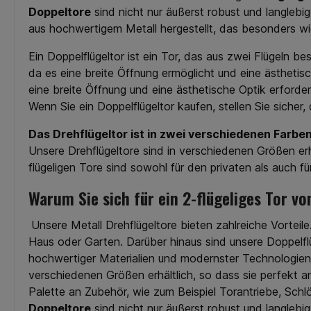
Doppeltore
sind nicht nur äußerst robust und langleb
aus hochwertigem Metall hergestellt, das besonders wi
Ein Doppelflügeltor ist ein Tor, das aus zwei Flügeln be
da es eine breite Öffnung ermöglicht und eine ästhetis
eine breite Öffnung und eine ästhetische Optik erforde
Wenn Sie ein Doppelflügeltor kaufen, stellen Sie sicher,
Das Drehflügeltor ist in zwei verschiedenen Farben 
Unsere Drehflügeltore sind in verschiedenen Größen erh
flügeligen Tore sind sowohl für den privaten als auch 
Warum Sie sich für ein 2-flügeliges Tor v
Unsere Metall Drehflügeltore bieten zahlreiche Vorteil
Haus oder Garten. Darüber hinaus sind unsere Doppelfl
hochwertiger Materialien und modernster Technologien 
verschiedenen Größen erhältlich, so dass sie perfekt a
Palette an Zubehör, wie zum Beispiel Torantriebe, Sch
Doppeltore
sind nicht nur äußerst robust und langleb