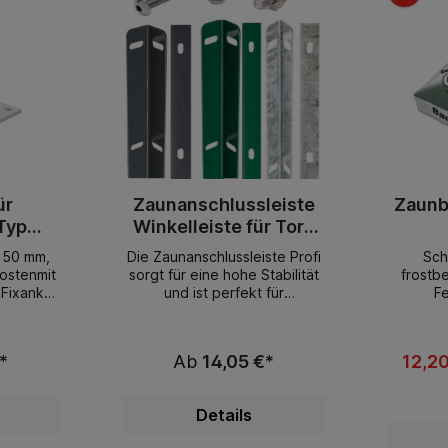
ür
Zaunanschlussleiste
Zaunb
Typ
Winkelleiste für Tore
Typ Profi
150 mm,
Die Zaunanschlussleiste Profi
Sch
ostenmit
sorgt für eine hohe Stabilität
frostb
 Fixanker
und ist perfekt für
Fe
Sichtschutzstreifen.Sie ist zu
Montag
unseren jeweiligen Zaun- und
ohne An
Torsystemen passend
Ideal fü
*
Ab
14,05 €*
12,2
erhältlich.Technische
Garte
Daten:Länge wählbar 630 -
Zaunpfos
2030 mm Inkl. benötigte
Stunde b
Details
Menge an Bohrschrauben &
Schloss SchraubeProfilmaße:
belastb