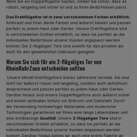
Wenn Sie ein Doppelflügeltor kaufen, stellen Sie sicher, dass es
robust, langlebig und sicher ist und zu Ihren Bedürfnissen passt.
Das Drehflügeltor ist in zwei verschiedenen Farben erhältlich:
Anthrazit und Grün. Beide Farben sind äußerst beliebt und passen
perfekt zu jedem Haus oder Garten. Unsere Drehflügeltore sind
in verschiedenen Größen erhältlich, so dass sie perfekt an die
individuellen Bedürfnisse unserer Kunden angepasst werden
können. Die 2-flügeligen Tore sind sowohl für den privaten als
auch für den gewerblichen Gebrauch geeignet.
Warum Sie sich für ein 2-flügeliges Tor von
RheinRuhrZaun entscheiden sollten
Unsere Metall Drehflügeltore bieten zahlreiche Vorteile. Sie sind
nicht nur äußerst robust und langlebig, sondern auch ästhetisch
ansprechend und passen perfekt zu jedem Haus oder Garten.
Darüber hinaus sind unsere Doppelflügeltore auch äußerst sicher
und bieten optimalen Schutz vor Einbruch und Diebstahl. Durch
die Verwendung hochwertiger Materialien und modernster
Technologien garantieren wir Ihnen eine lange Lebensdauer und
eine erstklassige
Qualität
. Unsere
2-flügeligen Tore
sind in
verschiedenen Größen erhältlich, so dass sie perfekt an die
individuellen Bedürfnisse unserer Kunden angepasst werden
können. Darüber hinaus bieten wir auch eine breite Palette an