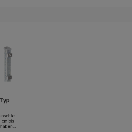
 Typ
ünschte
 cm bis
 haben
nd zum