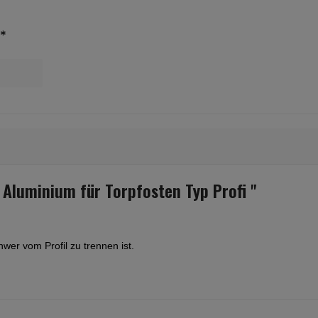
eckrohr
stoff-
*
termit
n,
 alle
delstahl
arke
dig
e
te
freundlic
hönsehr
tnis
Aluminium für Torpfosten Typ Profi "
er vom Profil zu trennen ist.