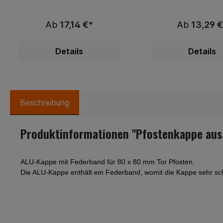
EinbetonierenRechteckrohr
EinbetonierenRecht
60x40 mmmit Alu-Kappe und
60x40 mmmit Kunst
Ab
17,14 €*
Ab
13,29 €
PVC-Haltermit Abdeckleiste,
Kappe und PVC-Hal
Verschraubungen alle
Klemmplättche
20cmSchrauben aus
Verschraubungen
Details
Details
EdelstahlOptimal geeignet für
20cmSchrauben aus E
unsere Sichtschutzstreifen
Ihre Vorteile:st
Ihre Vorteile:starke
Ausführungstän
Ausführungständig
lagerndbest
lagerndbeste
Materialienbes
Materialienbeste
Verarbeitungmontage
Beschreibung
Verarbeitungmontagefreundlic
hlanglebig formsc
hlanglebigformschönsehr
gutes Preis /
gutes Preis /
Leistungsverhäl
Produktinformationen "Pfostenkappe aus 
Leistungsverhältnis
ALU-Kappe mit Federband für 80 x 80 mm Tor Pfosten.
Die ALU-Kappe enthält ein Federband, womit die Kappe sehr schw