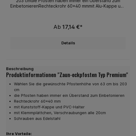
203 cmdie Pfosten haben immer ein Überstand zum
EinbetonierenRechteckrohr 60x40 mmmit Alu-Kappe und
PVC-Haltermit Abdeckleiste, Verschraubungen alle
20cmSchrauben aus EdelstahlOptimal geeignet für
unsere Sichtschutzstreifen Ihre Vorteile:starke
Ab
17,14 €*
Ausführungständig lagerndbeste Materialienbeste
Verarbeitungmontagefreundlichlanglebigformschönsehr
gutes Preis / Leistungsverhältnis
Details
Beschreibung
Produktinformationen "Zaun-eckpfosten Typ Premium"
Wählen Sie die gewünschte Pfostenhöhe von 63 cm bis 203
cm
die Pfosten haben immer ein Überstand zum Einbetonieren
Rechteckrohr 60x40 mm
mit Kunststoff-Kappe und PVC-Halter
mit Klemmplättchen, Verschraubungen alle 20cm
Schrauben aus Edelstahl
Ihre Vorteile: