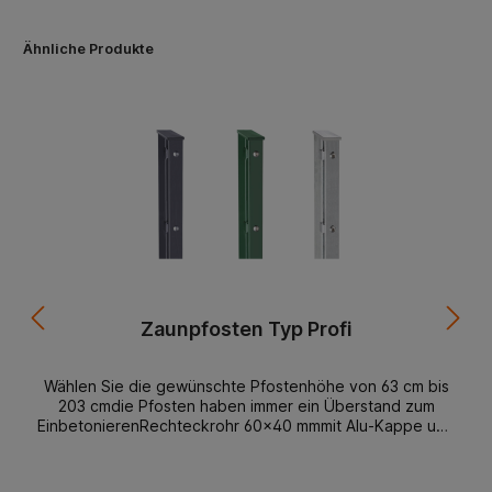
Ähnliche Produkte
Zaunpfosten Typ Profi
Wählen Sie die gewünschte Pfostenhöhe von 63 cm bis
203 cmdie Pfosten haben immer ein Überstand zum
EinbetonierenRechteckrohr 60x40 mmmit Alu-Kappe und
PVC-Haltermit Abdeckleiste, Verschraubungen alle
20cmSchrauben aus EdelstahlOptimal geeignet für
unsere Sichtschutzstreifen Ihre Vorteile:starke