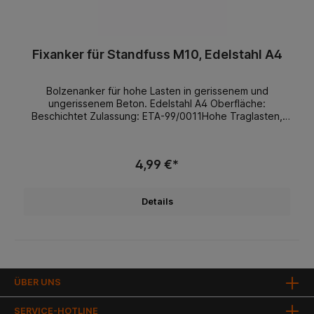
Fixanker für Standfuss M10, Edelstahl A4
Bolzenanker für hohe Lasten in gerissenem und
ungerissenem Beton. Edelstahl A4 Oberfläche:
Beschichtet Zulassung: ETA-99/0011Hohe Traglasten,
kleine Achs- und RandabständeSofort belastbar - Keine
WartezeitenZeitsparende
DurchsteckmontageDrehmomentkontrolliert spreizender
4,99 €*
Dübel aus nicht rostendem Stahl A4
Details
ÜBER UNS
SERVICE-HOTLINE