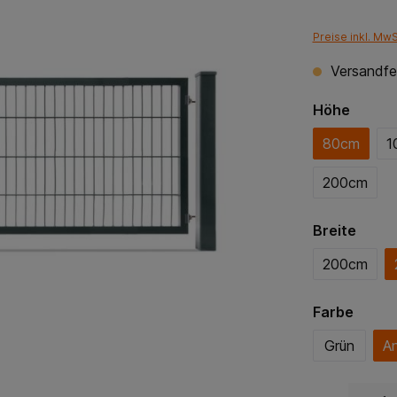
Preise inkl. Mw
Versandfer
Höhe
80cm
1
200cm
Breite
200cm
Farbe
Grün
An